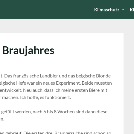
Klimaschutz
K
 Braujahres
. Das französische Landbier und das belgische Blonde
belgische Hefe war ein neues Experiment. Beide mussten
ntwickelt. Neu auch, dass ich meine ersten Biere mit
r machen. Ich hoffe, es funktioniert.
 gefüllt werden, nach 6 bis 8 Wochen sind dann diese
en.
ten gebraut. Die ersten drei Brauversuche sind schon so